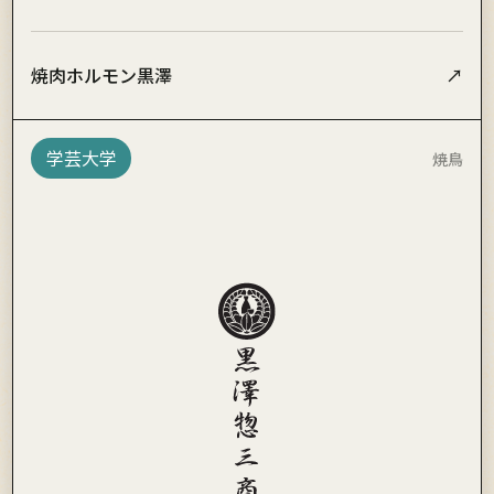
焼肉ホルモン黒澤
↗
学芸大学
焼鳥