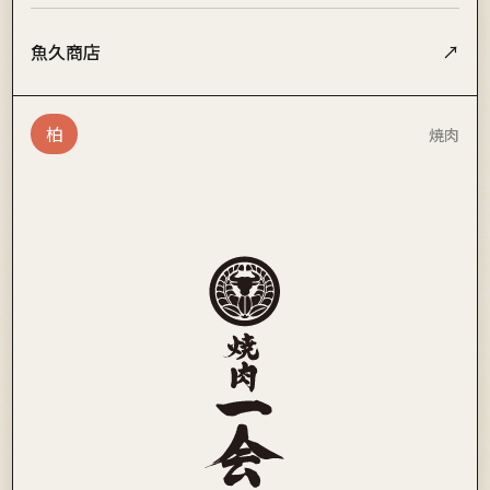
魚久商店
↗
柏
焼肉