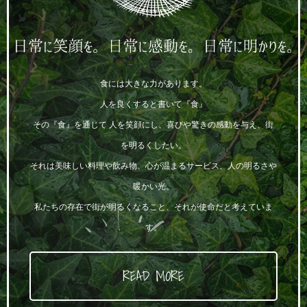
食には大きな力があります。
人を良くすると書いて『食』
その『食』を通じて 人を笑顔にし、喜びや驚きの感動を与え、街
を明るくしたい。
それは美味しい料理や飲み物、心が温まるサービス、人の明るさや
暖かい光。
私たちの存在で街が明るくなること、それが使命だと考えていま
す。
READ MORE