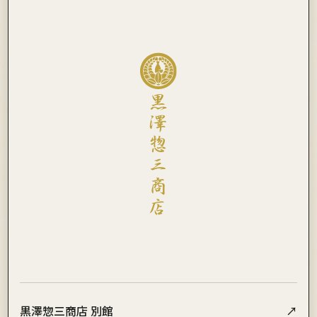
黒澤惣三商店 別館
↗