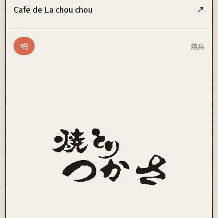
Cafe de La chou chou
↗
柏
焼鳥